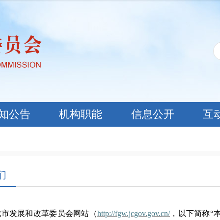
知公告
机构职能
信息公开
互
们
城市发展和改革委员会
网站
（
http://fgw.jcgov.gov.cn/
，以下简称
“