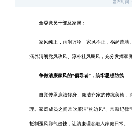
发布时间
全委党员干部及家属：
家风纯正，雨润万物；家风不正，祸起萧墙
涵养清朗党风政风、淳朴社风民风，充分发挥家
争做清廉家风的“倡导者”，筑牢思想防线
自觉传承廉洁修身、廉洁齐家的传统美德，
理。家庭成员之间常吹廉洁
枕边风
、常敲纪律
“
”
“
抵制歪风邪气侵蚀，让清廉理念融入家庭日常。