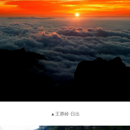
▲王莽岭·日出