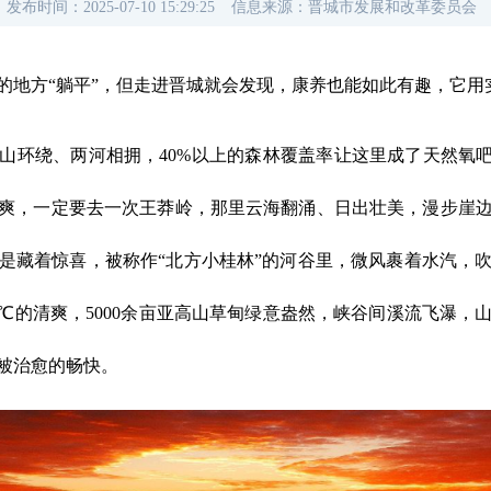
发布时间：
2025-07-10 15:29:25
信息来源：
晋城市发展和改革委员会
的地方“躺平”，但走进晋城就会发现，康养也能如此有趣，它用
山环绕、两河相拥，40%以上的森林覆盖率让这里成了天然氧吧
爽，一定要去一次王莽岭，那里云海翻涌、日出壮美，漫步崖
是藏着惊喜，被称作“北方小桂林”的河谷里，微风裹着水汽，
18℃的清爽，5000余亩亚高山草甸绿意盎然，峡谷间溪流飞瀑
被治愈的畅快。