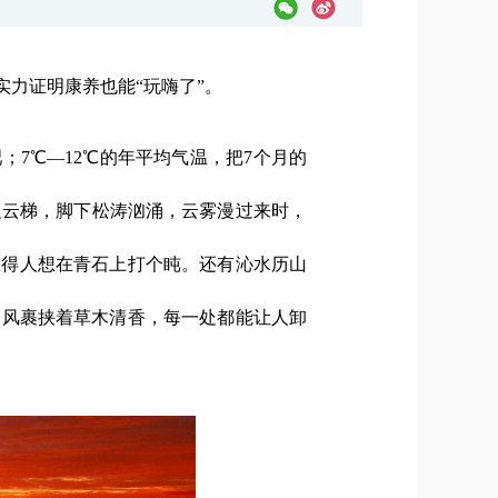
实力证明康养也能“玩嗨了”。
；7℃—12℃的年平均气温，把7个月的
边云梯，脚下松涛汹涌，云雾漫过来时，
吹得人想在青石上打个盹。还有沁水历山
，山风裹挟着草木清香，每一处都能让人卸