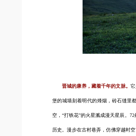
晋城的康养，藏着千年的文脉。
它
堡的城墙刻着明代的烽烟，砖石缝里
空，“打铁花”的火星溅成漫天星辰。7
历史。漫步在古村巷弄，仿佛穿越时空