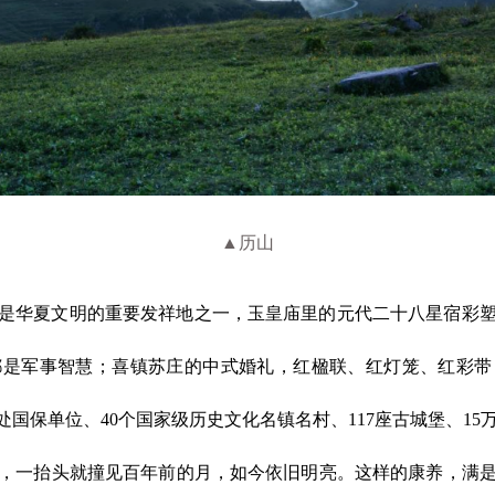
▲历山
是华夏文明的重要发祥地之一，玉皇庙里的元代二十八星宿彩
都是军事智慧；
喜镇苏庄
的中式婚礼，红楹联、红灯笼、红彩带
2处国保单位、40个国家级历史文化名镇名村、117座古城堡、1
，一抬头就撞见百年前的月，如今依旧明亮。这样的康养，满