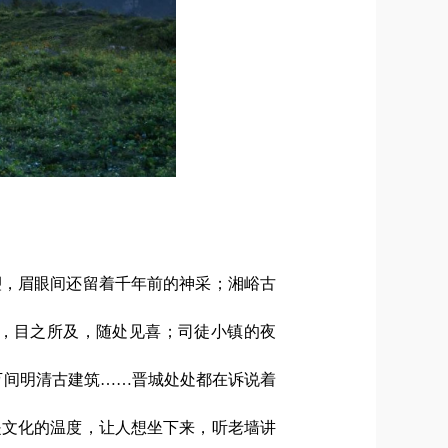
塑，眉眼间还留着千年前的神采；湘峪古
，目之所及，随处见喜；
司徒小镇
的夜
5万间明清古建筑……晋城处处都在诉说着
是文化的温度，让人想坐下来，听老墙讲